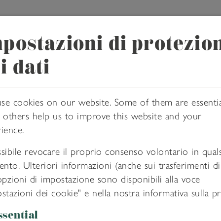
vinothek.online - il tuo shop di winePad GmbH
postazioni di protezio
i dati
I CONTENUTI
AMMINISTRAZIONE
MARKETP
e cookies on our website. Some of them are essentia
 others help us to improve this website and your
ience.
sibile revocare il proprio consenso volontario in quals
to. Ulteriori informazioni (anche sui trasferimenti di 
opzioni di impostazione sono disponibili alla voce
stazioni dei cookie" e nella nostra informativa sulla pr
ng in Text (mehrsprachig) und Bild mit bis zu 200 D
ssential