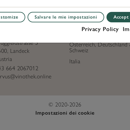
stomize
Salvare le mie impostazioni
Accept 
NTACT
OFFICE
Privacy Policy
Im
fice Österreich
I tuoi esperti di vino
uggfeldstrasse 5
Österreich, Deutschland
Schweiz
500
,
Landeck
stria
Italia
43 664 2067012
ervus@vinothek.online
© 2020-2026
Impostazioni dei cookie