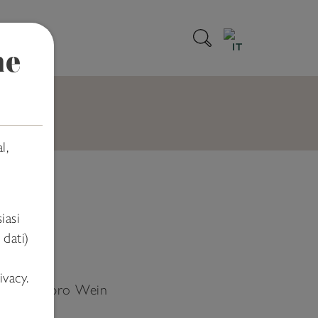
IT
ne
LACE
l,
iasi
dati)
ivacy.
atensätze pro Wein