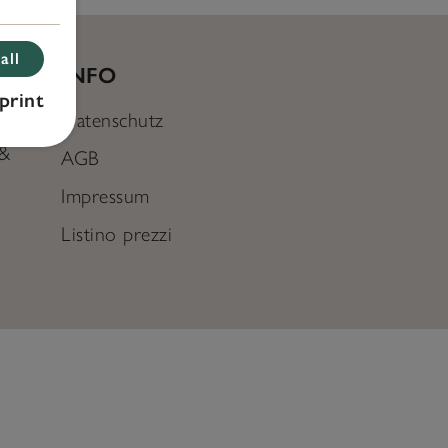
all
INFO
print
Datenschutz
 &
AGB
Impressum
Listino prezzi