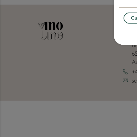
Cu
CO
Of
Br
6
Au
+
s