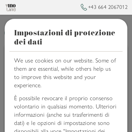
+43 664 2067012
Impostazioni di protezione
➥
BACK TO HOMEPAGE
dei dati
We use cookies on our website. Some of
them are essential, while others help us
to improve this website and your
experience.
È possibile revocare il proprio consenso
volontario in qualsiasi momento. Ulteriori
informazioni (anche sui trasferimenti di
Sorry! This page might not exist
dati) e le opzioni di impostazione sono
or was removed!
disponibili alla voce "Impostazioni dei