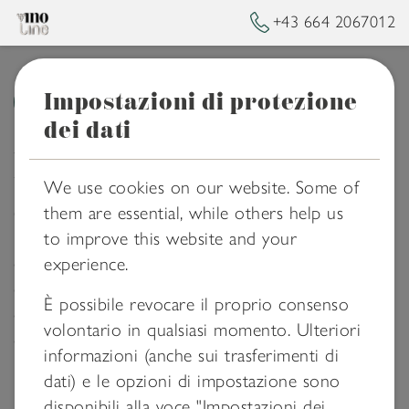
+43 664 2067012
Impostazioni di protezione
➥
BACK TO HOMEPAGE
dei dati
Maxim Danilov
We use cookies on our website. Some of
capo sviluppatore
them are essential, while others help us
to improve this website and your
è un esperto a livello mondiale in e-commerce e
experience.
database (Django, Python e Vue.ju). Lui non solo
È possibile revocare il proprio consenso
è lo sviluppatore di „winePad, il sommelier
volontario in qualsiasi momento. Ulteriori
digitale“, ma è anche un sommelier professionista
informazioni (anche sui trasferimenti di
per passione.
dati) e le opzioni di impostazione sono
disponibili alla voce "Impostazioni dei