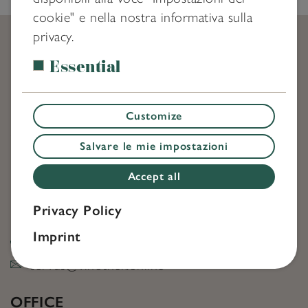
cookie" e nella nostra informativa sulla
privacy.
Essential
Customize
CONTACT
Salvare le mie impostazioni
Office Österreich
Accept all
Bruggfeldstrasse 5
6500
,
Landeck
Privacy Policy
Austria
Imprint
+43 664 2067012
servus@vinothek.online
OFFICE