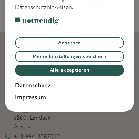
Datenschutzhinweisen.
➥
ZURÜCK ZUR STARTSEITE
notwendig
Anpassen
Meine Einstellungen speichern
Alle akzeptieren
Datenschutz
KONTAKT
Impressum
Office Österreich
Bruggfeldstrasse 5
6500
,
Landeck
Austria
+43 664 2067012