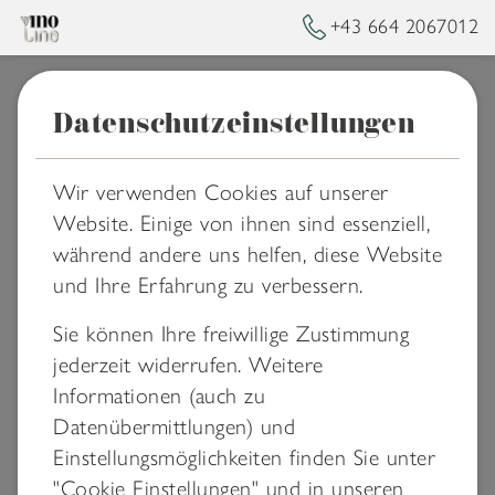
+43 664 2067012
Datenschutzeinstellungen
➥
ZURÜCK ZUR STARTSEITE
Datenschutz
Wir verwenden Cookies auf unserer
Website. Einige von ihnen sind essenziell,
während andere uns helfen, diese Website
DATENSCHUTZERKLÄRUNG
und Ihre Erfahrung zu verbessern.
Wir bedanken uns für das Vertrauen, dass Sie
Sie können Ihre freiwillige Zustimmung
uns entgegenbringen, und sind uns der
jederzeit widerrufen. Weitere
Verantwortung, Ihre Daten bestmöglich zu
Informationen (auch zu
schützen, bewusst. Wir möchten Sie daher
Datenübermittlungen) und
darüber informieren, welche Daten von uns
Einstellungsmöglichkeiten finden Sie unter
erfasst werden, wenn Sie unsere Produkte
"Cookie Einstellungen" und in unseren