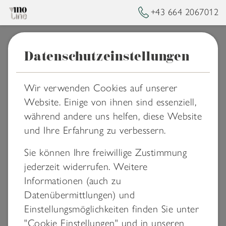
+43 664 2067012
Datenschutzeinstellungen
➥
ZURÜCK ZUR STARTSEITE
Für Gastronomie
Wir verwenden Cookies auf unserer
Website. Einige von ihnen sind essenziell,
Schaffe
während andere uns helfen, diese Website
und Ihre Erfahrung zu verbessern.
Erinnerungswerte
Sie können Ihre freiwillige Zustimmung
jederzeit widerrufen. Weitere
Informationen (auch zu
Von Dir bis Daheim, durch wertvolle
Datenübermittlungen) und
Zusatzverkäufe in Deinem Hotel Online
Einstellungsmöglichkeiten finden Sie unter
Shop.
"Cookie Einstellungen" und in unseren